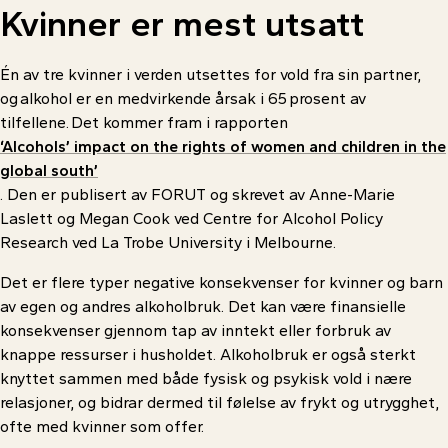
Kvinner
er
mest
utsatt
Én av tre kvinner i verden utsettes for vold fra sin partner,
og alkohol er en medvirkende årsak i 65 prosent av
tilfellene. Det kommer fram i rapporten
‘Alcohols’ impact on the rights of women and children in the
global south’
. Den er publisert av FORUT og skrevet av Anne-Marie
Laslett og Megan Cook ved Centre for Alcohol Policy
Research ved La Trobe University i Melbourne.
Det er flere typer negative konsekvenser for kvinner og barn
av egen og andres alkoholbruk. Det kan være finansielle
konsekvenser gjennom tap av inntekt eller forbruk av
knappe ressurser i husholdet. Alkoholbruk er også sterkt
knyttet sammen med både fysisk og psykisk vold i nære
relasjoner, og bidrar dermed til følelse av frykt og utrygghet,
ofte med kvinner som offer.