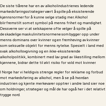
De siste tiårene har en av alkoholindustrienes ledende
markedsføringsstrategier vært å spille på eksisterende
kjønnsnormer for å kunne selge stadig mer. Alkohol
blir fremstilt som et symbol på menns frihet og mandighet.
Dessverre ser vi at selskapene ofte velger å spille på
de skadelige maskulinitetsnormene som bygger opp under
menns dominans over kvinner og en fremheving av kvinner
som seksuelle objekt for menns nytelse. Spesielt i land med
svak alkohollovgivning og en ikke-eksisterende
alkoholpolitikk, kombinert med lav grad av likestilling mellom
kjønnene, bidrar dette til økt risiko for vold mot kvinner.
I Norge har vi heldigvis strenge regler for reklame og forbud
mot markedsføring av alkohol, men å se på hvordan
industrien og kjente merkevarer opptrer i andre land sier noe
om holdninger, strategier og mål de har også her i det relativt
trygge nord.