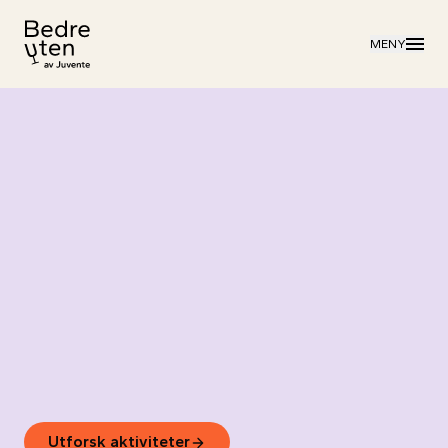
Til forsiden
MENY
Personvern
Utforsk aktiviteter