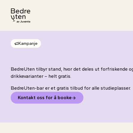
Til forsiden
Kampanje
BedreUten tilbyr stand, hvor det deles ut forfriskende og
drikkevarianter – helt gratis.
BedreUten-bar er et gratis tilbud for alle studieplasser.
Kontakt oss for å booke